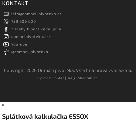
KONTAKT
info
@
domaci-pivoteka.cz
739 606 600
Z lásky k poctivému pivu...
domacipivoteka.cz/
YouTube
@domaci_pivoteka
Copyright 2026
Domácí pivotéka
. Všechna práva vyhrazena.
Vytvořil
Shoptet
| Design
Shoptak.cz.
×
Splátková kalkulačka ESSOX