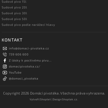
Sudové pivo 15l
Sudové pivo 20l
Sudové pivo 30l
Sudové pivo 50l
Sudové pivo podle narážecí hlavy
KONTAKT
info
@
domaci-pivoteka.cz
739 606 600
Z lásky k poctivému pivu...
domacipivoteka.cz/
YouTube
@domaci_pivoteka
Copyright 2026
Domácí pivotéka
. Všechna práva vyhrazena.
Vytvořil
Shoptet
| Design
Shoptak.cz.