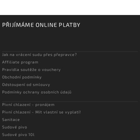
PŘIJÍMÁME ONLINE PLATBY
Jak na vrácení sudu přes přepravce?
Affiliate program
Pravidla soutěže o vouchery
Obchodní podmínky
Odstoupení od smlouvy
Podmínky ochrany osobních údajů
Pivní chlazení - pronájem
Pivní chlazení - Mít vlastní se vyplatí!
Sanitace
Sudové pivo
Sudové pivo 10l