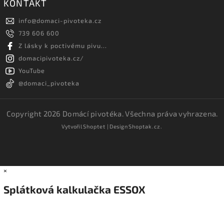
KONTAKT
info
@
domaci-pivoteka.cz
739 606 600
Z lásky k poctivému pivu...
domacipivoteka.cz/
YouTube
@domaci_pivoteka
Copyright 2026
Domácí pivotéka
. Všechna práva vyhrazena.
Vytvořil
Shoptet
| Design
Shoptak.cz.
×
Splátková kalkulačka ESSOX