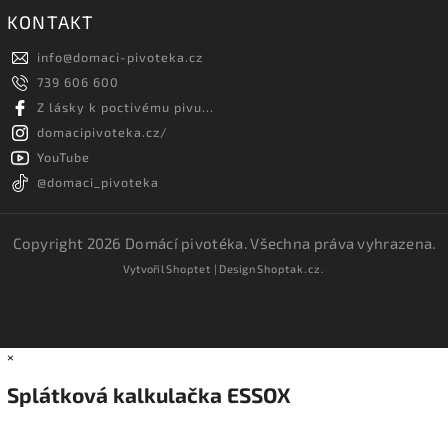
KONTAKT
info
@
domaci-pivoteka.cz
739 606 600
Z lásky k poctivému pivu...
domacipivoteka.cz/
YouTube
@domaci_pivoteka
Copyright 2026
Domácí pivotéka
. Všechna práva vyhrazena.
Vytvořil
Shoptet
| Design
Shoptak.cz.
×
Splátková kalkulačka ESSOX