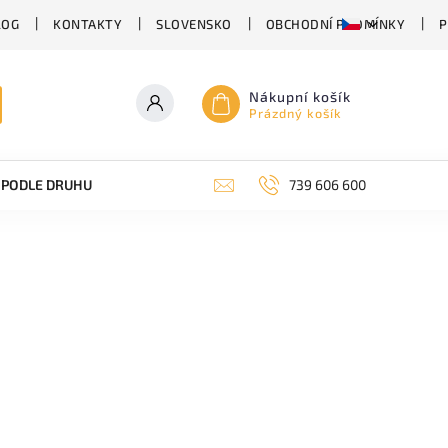
LOG
KONTAKTY
SLOVENSKO
OBCHODNÍ PODMÍNKY
P
Nákupní košík
Prázdný košík
PODLE DRUHU PIVA
SUDOVÉ PIVO
739 606 600
PIVO V PLECHU