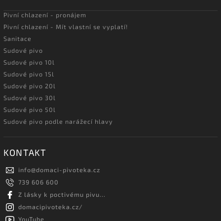
Pivní chlazení - pronájem
Pivní chlazení - Mít vlastní se vyplatí!
Sanitace
Sudové pivo
Sudové pivo 10l
Sudové pivo 15l
Sudové pivo 20l
Sudové pivo 30l
Sudové pivo 50l
Sudové pivo podle narážecí hlavy
KONTAKT
info
@
domaci-pivoteka.cz
739 606 600
Z lásky k poctivému pivu...
domacipivoteka.cz/
YouTube