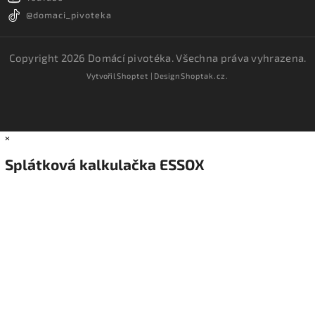
@domaci_pivoteka
Copyright 2026
Domácí pivotéka
. Všechna práva vyhrazena.
Vytvořil
Shoptet
| Design
Shoptak.cz.
×
Splátková kalkulačka ESSOX