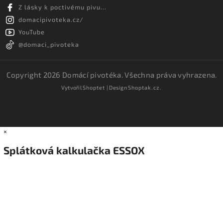
Z lásky k poctivému pivu...
domacipivoteka.cz/
YouTube
@domaci_pivoteka
Copyright 2026
Domácí pivotéka
. Všechna práva vyhrazena.
Vytvořil
Shoptet
| Design
Shoptak.cz.
×
Splátková kalkulačka ESSOX