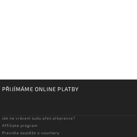
PŘIJÍMÁME ONLINE PLATBY
Jak na vrácení sudu přes přepravce?
Affiliate program
Pravidla soutěže o vouchery