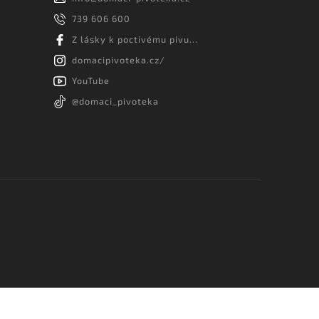
739 606 600
Z lásky k poctivému pivu...
domacipivoteka.cz/
YouTube
@domaci_pivoteka