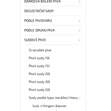
DÁRKOVÁ BALENÍ PIVA
DEGUSTAČNÍ SADY
PODLE PIVOVARU
PODLE DRUHU PIVA
SUDOVÉ PIVO
5l soudek piva
Pivní sudy 10l
Pivní sudy 15l
Pivní sudy 20l
Pivní sudy 30l
Pivní sudy 50l
Sudy podle typu narážecí hlavy
Sudy s fitingem Bajonet