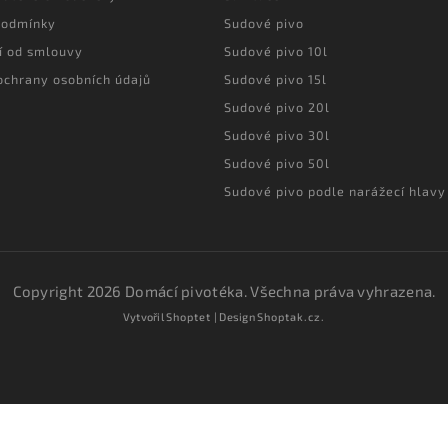
podmínky
Sudové pivo
í od smlouvy
Sudové pivo 10l
ochrany osobních údajů
Sudové pivo 15l
Sudové pivo 20l
Sudové pivo 30l
Sudové pivo 50l
Sudové pivo podle narážecí hlavy
Copyright 2026
Domácí pivotéka
. Všechna práva vyhrazena.
Vytvořil
Shoptet
| Design
Shoptak.cz.