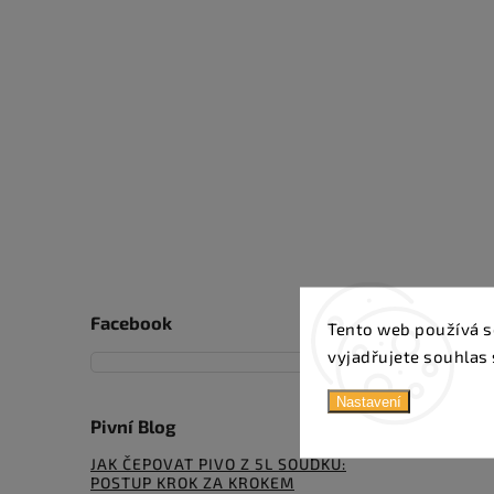
Facebook
Tento web používá s
vyjadřujete souhlas 
Nastavení
Pivní Blog
JAK ČEPOVAT PIVO Z 5L SOUDKU:
POSTUP KROK ZA KROKEM