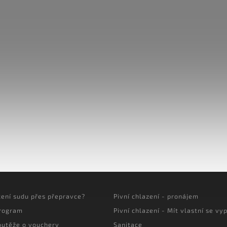
cení sudu přes přepravce?
Pivní chlazení - pronájem
program
Pivní chlazení - Mít vlastní se vyp
outěže o vouchery
Sanitace