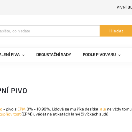
PIVNÍ B
Hledat
LENÍ PIVA
DEGUSTAČNÍ SADY
PODLE PIVOVARU
NÍ PIVO
vo
- pivo s
EPM
8% - 10,99%. Lidově se mu říká desítka,
ale
ne vždy tomu 
tupňovitost
(EPM) uvádět na etiketách lahví či víčkách sudů.