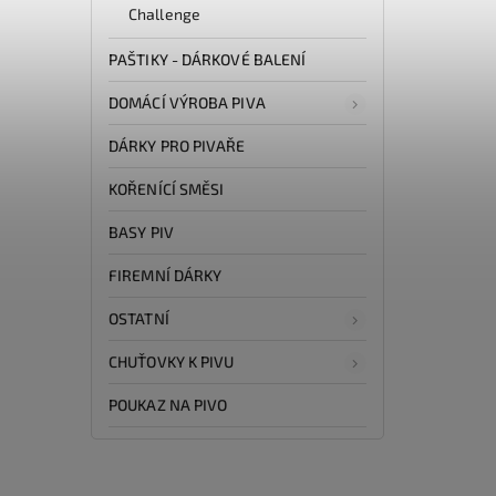
Challenge
PAŠTIKY - DÁRKOVÉ BALENÍ
DOMÁCÍ VÝROBA PIVA
DÁRKY PRO PIVAŘE
KOŘENÍCÍ SMĚSI
BASY PIV
FIREMNÍ DÁRKY
OSTATNÍ
CHUŤOVKY K PIVU
POUKAZ NA PIVO