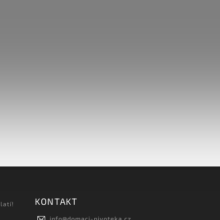
KONTAKT
latí!
info
@
domaci-pivoteka.cz