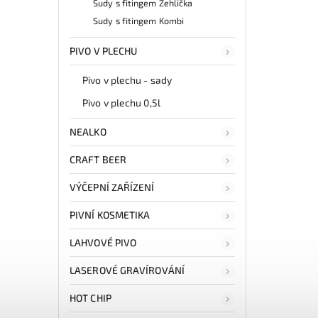
Sudy s fitingem Žehlička
Sudy s fitingem Kombi
PIVO V PLECHU
Pivo v plechu - sady
Pivo v plechu 0,5l
NEALKO
CRAFT BEER
VÝČEPNÍ ZAŘÍZENÍ
PIVNÍ KOSMETIKA
LAHVOVÉ PIVO
LASEROVÉ GRAVÍROVÁNÍ
HOT CHIP