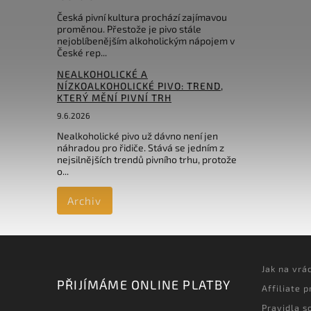
Česká pivní kultura prochází zajímavou
proměnou. Přestože je pivo stále
nejoblíbenějším alkoholickým nápojem v
České rep...
NEALKOHOLICKÉ A
NÍZKOALKOHOLICKÉ PIVO: TREND,
KTERÝ MĚNÍ PIVNÍ TRH
9.6.2026
Nealkoholické pivo už dávno není jen
náhradou pro řidiče. Stává se jedním z
nejsilnějších trendů pivního trhu, protože
o...
Archiv
Jak na vrá
PŘIJÍMÁME ONLINE PLATBY
Affiliate 
Pravidla s