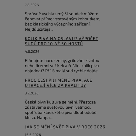
7.8.2026
Správně vychlazený 5l soudek můžete
čepovat přímo vestavěným kohoutkem,
bez klasického výčepního zařízení.
Nejdůležitějš...
KOLIK PIVA NA OSLAVU? VÝPOČET
SUDŮ PRO 10 AŽ 50 HOSTŮ
4.8.2026
Plánujete narozeniny, grilování, svatbu
nebo firemní večírek a řešíte, kolik piva
objednat? Příliš malý sud rychle dojde...
PROČ ČEŠI PIJÍ MÉNĚ PIVA, ALE
UTRÁCEJÍ VÍCE ZA KVALITU?
3.7.2026
Česká pivní kultura se mění. Přestože
zůstáváme světovou pivní velmocí,
spotřeba klasického piva dlouhodobě
klesá. Naopa...
JAK SE MĚNÍ SVĚT PIVA V ROCE 2026
16.6.2026