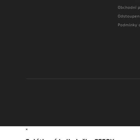
Obchodní 
Odstoupen
Podmínky 
×