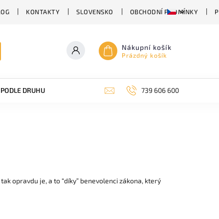
LOG
KONTAKTY
SLOVENSKO
OBCHODNÍ PODMÍNKY
P
Nákupní košík
Prázdný košík
PODLE DRUHU PIVA
SUDOVÉ PIVO
739 606 600
PIVO V PLECHU
tak opravdu je, a to “díky” benevolenci zákona, který