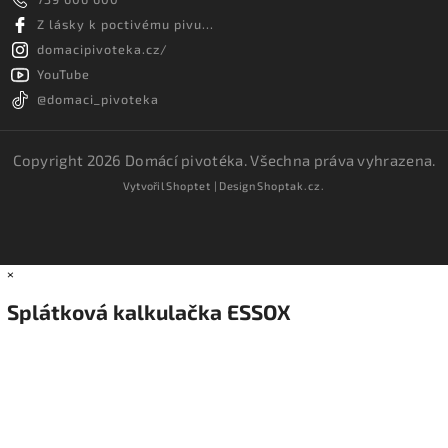
Z lásky k poctivému pivu...
domacipivoteka.cz/
YouTube
@domaci_pivoteka
Copyright 2026
Domácí pivotéka
. Všechna práva vyhrazena.
Vytvořil
Shoptet
| Design
Shoptak.cz.
×
Splátková kalkulačka ESSOX