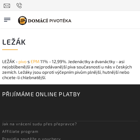
LEŽÁK
LEŽÁK -
pivo
s
EPM
11% - 12,99%. Jedenáctky a dvanáctky - asi
nejoblíbenější a nejprodávanější piva současnosti u nás v českých
zemích. Ležáky jsou oproti výčepním pivům plnější, hutnější nebo
chcete-li chlebnatější.
PŘIJÍMÁME ONLINE PLATBY
Jak na vrácení sudu přes přepravce?
Affiliate program
Pravidla soutěže o vouchery