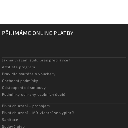
PŘIJÍMÁME ONLINE PLATBY
Jak na vrácení sudu přes přepravce?
Affiliate program
Pravidla soutěže o vouchery
Obchodní podmínky
Odstoupení od smlouvy
Podmínky ochrany osobních údajů
Pivní chlazení - pronájem
Pivní chlazení - Mít vlastní se vyplatí!
Sanitace
Sudové pivo