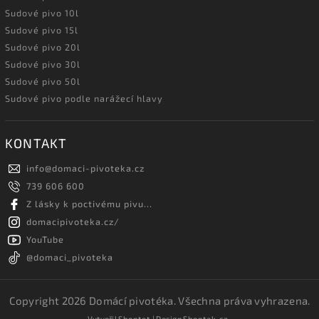
Sudové pivo 10l
Sudové pivo 15l
Sudové pivo 20l
Sudové pivo 30l
Sudové pivo 50l
Sudové pivo podle narážecí hlavy
KONTAKT
info
@
domaci-pivoteka.cz
739 606 600
Z lásky k poctivému pivu...
domacipivoteka.cz/
YouTube
@domaci_pivoteka
Copyright 2026
Domácí pivotéka
. Všechna práva vyhrazena.
Vytvořil
Shoptet
| Design
Shoptak.cz.