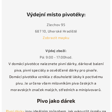
Výdejní místo pivotéky:
Zlechov 95
687 10, Uherské Hradiště
Zobrazit mapku
Výdej zboží:
Pá: 9:00 - 17:00hod.
V domácí pivotéce naleznete pivní dárky, dárkové balení
piva, pivní speciály a osvědčené dárky pro pivaře.
Domácí pivotéka vznikla z dlouholeté lásky k poctivému
pivu. Je určena všem milovníkům piva českých a
moravských značek malých, středních a minipivovarů.
Pivo jako dárek
Pivní dárky
jsou ideálním způsobem, jak vykouzlit úsměv na