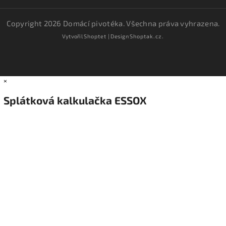
Copyright 2026
Domácí pivotéka
. Všechna práva vyhrazena.
Vytvořil
Shoptet
| Design
Shoptak.cz.
×
Splátková kalkulačka ESSOX