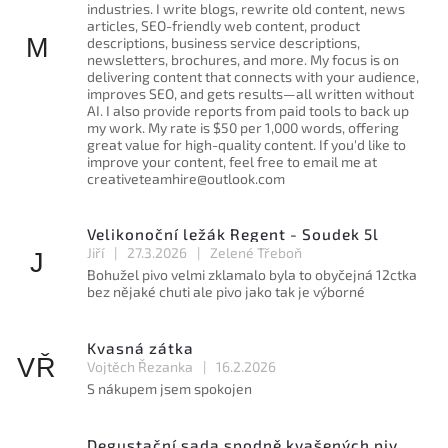
industries. I write blogs, rewrite old content, news
articles, SEO-friendly web content, product
M
descriptions, business service descriptions,
newsletters, brochures, and more. My focus is on
delivering content that connects with your audience,
improves SEO, and gets results—all written without
AI. I also provide reports from paid tools to back up
my work. My rate is $50 per 1,000 words, offering
great value for high-quality content. If you'd like to
improve your content, feel free to email me at
creativeteamhire@outlook.com
Velikonoční ležák Regent - Soudek 5l
Jiří
|
27.3.2026
|
Zelené Třeboň
J
Bohužel pivo velmi zklamalo byla to obyčejná 12ctka
bez nějaké chuti ale pivo jako tak je výborné
Kvasná zátka
VŘ
Vojtěch Řezanka
|
16.2.2026
S nákupem jsem spokojen
Degustační sada spodně kvašených piv 11° - 4 x 1l