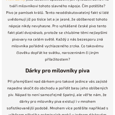
tváři milovníkovi tohoto slavného nápoje. Čím potěšíte?
Pivo je pamlsek králů. Tento neoddiskutovatelný fakt si lidé
uvědomují již po tisíce let a je jasné, že oblíbenost tohoto
nápoje nikdy nevyhasne. Pro vyhlášené české pivo tento
fakt platí dvojnásob, protože se chlubíme těmi nejlepšími
pivovary na celém světě. Každý z nás bezesporu zná
milovníka pořádně vychlazeného zrzka. Co takovému
člověku dopřát ke svátku, narozeninám či jiným
příležitostem?
Dárky pro milovníky piva
Při přemýšlení nad dárkem pro takové jedince vás zajisté
napadne skočit do obchodu a pořídit basu jeho oblíbených
piv. Nápad to není samozřejmě špatný, ale věřte nám, že
dárky pro milovníky piva existují i v mnohem
sofistikovanější podobě. Mnohem více potěšíte například s
výběrem několika prémiových moků v jednom dárkovém