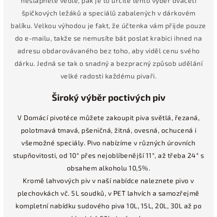
nešlápnete vedle, pak je to určitě tento výběr dvaceti
špičkových ležáků a speciálů zabalených v dárkovém
balíku. Velkou výhodou je fakt, že účtenka vám přijde pouze
do e-mailu, takže se nemusíte bát poslat krabici ihned na
adresu obdarovávaného bez toho, aby viděl cenu svého
dárku. Jedná se tak o snadný a bezpracný způsob udělání
velké radosti každému pivaři.
Široký výběr poctivých piv
V Domácí pivotéce můžete zakoupit piva světlá, řezaná,
polotmavá tmavá, pšeničná, žitná, ovesná, ochucená i
všemožné speciály. Pivo nabízíme v různých úrovních
stupňovitosti, od 10° přes nejoblíbenější 11°, až třeba 24° s
obsahem alkoholu 10,5%.
Kromě lahvových piv v naší nabídce naleznete pivo v
plechovkách vč. 5L soudků, v PET lahvích a samozřejmě
kompletní nabídku sudového piva 10L, 15L, 20L, 30L až po