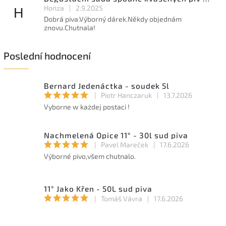
Honza
|
2.9.2025
H
Dobrá piva.Výborný dárek.Někdy objednám
znovu.Chutnala!
Poslední hodnocení
Bernard Jedenáctka - soudek 5l
|
Piotr Hanczaruk
|
13.7.2026
Vyborne w każdej postaci !
Nachmelená Opice 11° - 30l sud piva
|
Pavel Mareček
|
17.6.2026
Výborné pivo,všem chutnalo.
11° Jako Křen - 50L sud piva
|
Tomáš Vávra
|
17.6.2026