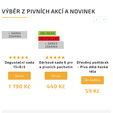
VÝBĚR Z PIVNÍCH AKCÍ A NOVINEK
Previous
Next
+ DÁREK
OBLÍBENÉ
ZDARMA
BESTSELLER
+ DÁREK
ZDARMA
Degustační sada
Dárková sada 6 piv
Dřevěný podtácek
15+8+5
a pivních pochutin
- Pivo dělá hezká
těla
Detail
Detail
Do košíku
1 790 Kč
440 Kč
59 Kč