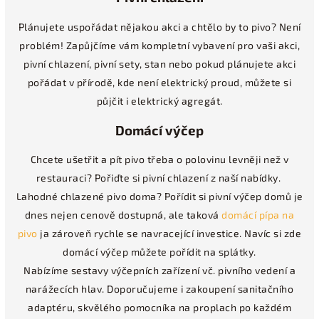
Plánujete uspořádat nějakou akci a chtělo by to pivo? Není
problém! Zapůjčíme vám kompletní vybavení pro vaši akci,
pivní chlazení, pivní sety, stan nebo pokud plánujete akci
pořádat v přírodě, kde není elektrický proud, můžete si
půjčit i elektrický agregát.
Domácí výčep
Chcete ušetřit a pít pivo třeba o polovinu levněji než v
restauraci? Pořiďte si pivní chlazení z naší nabídky.
Lahodné chlazené pivo doma?
Pořídit si pivní výčep domů je
dnes nejen cenově dostupná, ale taková
domácí pípa na
pivo
ja zároveň rychle se navracející investice. Navíc si zde
domácí výčep můžete pořídit na splátky.
Nabízíme sestavy výčepních zařízení vč. pivního vedení a
narážecích hlav. Doporučujeme i zakoupení sanitačního
adaptéru, skvělého pomocníka na proplach po každém