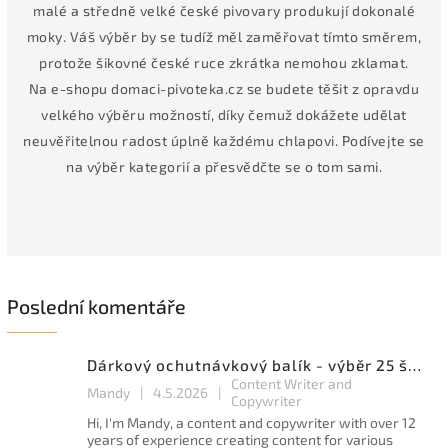
malé a středně velké české pivovary produkují dokonalé
moky. Váš výběr by se tudíž měl zaměřovat tímto směrem,
protože šikovné české ruce zkrátka nemohou zklamat.
Na e-shopu domaci-pivoteka.cz se budete těšit z opravdu
velkého výběru možností, díky čemuž dokážete udělat
neuvěřitelnou radost úplně každému chlapovi. Podívejte se
na výběr kategorií a přesvědčte se o tom sami.
Poslední komentáře
Dárkový ochutnávkový balík - výběr 25 špičkových ležáků a speciálů
Content Writer and
Mandy
|
4.5.2026
|
Copywriter
Hi, I'm Mandy, a content and copywriter with over 12
years of experience creating content for various