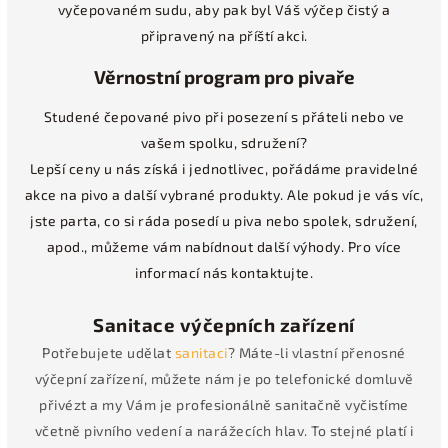
vyčepovaném sudu, aby pak byl Váš výčep čistý a
připravený na příští akci.
Věrnostní program pro pivaře
Studené čepované pivo při posezení s přáteli nebo ve
vašem spolku, sdružení?
Lepší ceny u nás získá i jednotlivec, pořádáme pravidelné
akce na pivo a další vybrané produkty. Ale pokud je vás víc,
jste parta, co si ráda posedí u piva nebo spolek, sdružení,
apod., můžeme vám nabídnout další výhody. Pro více
informací nás kontaktujte.
Sanitace výčepních zařízení
Potřebujete udělat
sanitaci
? Máte-li vlastní přenosné
výčepní zařízení, můžete nám je po telefonické domluvě
přivézt a my Vám je profesionálně sanitačně vyčistíme
včetně pivního vedení a narážecích hlav. To stejné platí i