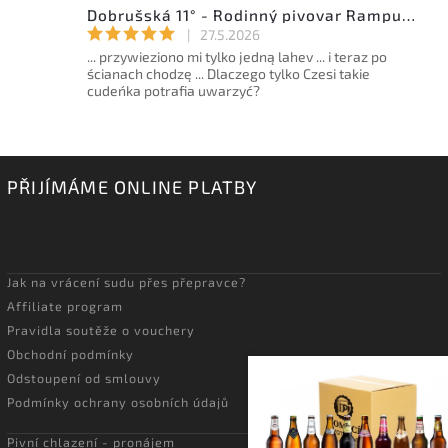
Dobrušská 11° - Rodinný pivovar Rampušák - 15l sud
|
27.5.2026
... przywieziono mi tylko jedną lahev ... i teraz po
ścianach chodzę ... Dlaczego tylko Czesi takie
cudeńka potrafia uwarzyć?
PŘIJÍMÁME ONLINE PLATBY
Jak na vrácení sudu přes přepravce?
Affiliate program
Pravidla soutěže o vouchery
Obchodní podmínky
Odstoupení od smlouvy
Podmínky ochrany osobních údajů
Pivní chlazení - pronájem