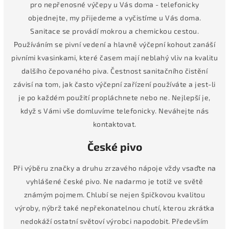
pro nepřenosné výčepy u Vás doma - telefonicky
objednejte, my přijedeme a vyčistíme u Vás doma.
Sanitace se provádí mokrou a chemickou cestou.
Používáním se pivní vedení a hlavně výčepní kohout zanáší
pivními kvasinkami, které časem mají neblahý vliv na kvalitu
dalšího čepovaného piva. Čestnost sanitačního čistění
závisí na tom, jak často výčepní zařízení používáte a jest-li
je po každém použití propláchnete nebo ne. Nejlepší je,
když s Vámi vše domluvíme telefonicky. Neváhejte nás
kontaktovat.
České pivo
Při výběru značky a druhu zrzavého nápoje vždy vsaďte na
vyhlášené české pivo. Ne nadarmo je totiž ve světě
známým pojmem. Chlubí se nejen špičkovou kvalitou
výroby, nýbrž také nepřekonatelnou chutí, kterou zkrátka
nedokáží ostatní světoví výrobci napodobit. Především