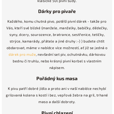
klasické 50l pivní sudy.
Dárky pro pivaře
Každého, komu chutná pivo, potěší pivní dárek - takže pro
Vás, kteří své blízké (manžele, manželky, babičky, dědečky,
syny, dcery, sourozence, bratrance, sestřenice, tetičky,
strýce, kamarády, přátele a jiné druhy :-) ) budete chtít
obdarovat, máme v nabídce více možností, ať již se jedná o
dárek pro muže
, nevšední set piv, ochutnávku, dárkovou
bednu či truhlu, nebo krásný pivní korbel s vlastním
nápisem.
Pořádný kus masa
K pivu patří dobré jídlo a proto ani v naší nabídce nechybí
grilovaná kolena s kostí i bez, vepřová žebra na gril, trhané
maso a další dobroty.
Pivní chlazení