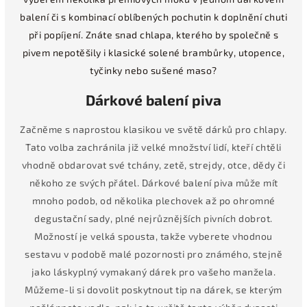
balení či s kombinací oblíbených pochutin k doplnění chuti
při popíjení. Znáte snad chlapa, kterého by společně s
pivem nepotěšily i klasické solené brambůrky, utopence,
tyčinky nebo sušené maso?
Dárkové balení piva
Začněme s naprostou klasikou ve světě dárků pro chlapy.
Tato volba zachránila již velké množství lidí, kteří chtěli
vhodně obdarovat své tchány, zetě, strejdy, otce, dědy či
někoho ze svých přátel. Dárkové balení piva může mít
mnoho podob, od několika plechovek až po ohromné
degustační sady, plné nejrůznějších pivních dobrot.
Možností je velká spousta, takže vyberete vhodnou
sestavu v podobě malé pozornosti pro známého, stejně
jako láskyplný vymakaný dárek pro vašeho manžela.
Můžeme-li si dovolit poskytnout tip na dárek, se kterým