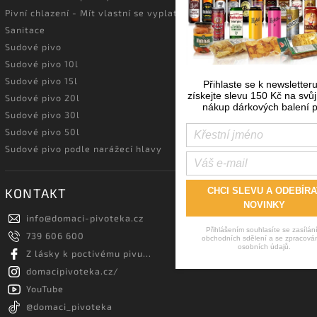
Pivní chlazení - Mít vlastní se vyplatí!
Sanitace
Sudové pivo
Sudové pivo 10l
Sudové pivo 15l
Přihlaste se k newsletter
získejte slevu 150 Kč na svůj
Sudové pivo 20l
nákup dárkových balení p
Sudové pivo 30l
Sudové pivo 50l
Sudové pivo podle narážecí hlavy
CHCI SLEVU A ODEBÍRA
KONTAKT
NOVINKY
info
@
domaci-pivoteka.cz
Přihlášením souhlasíte se zasílán
739 606 600
obchodních sdělení a se zpracová
osobních údajů.
Z lásky k poctivému pivu...
domacipivoteka.cz/
YouTube
@domaci_pivoteka