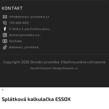
KONTAKT
info
@
domaci-pivoteka.cz
739 606 600
Z lásky k poctivému pivu...
domacipivoteka.cz/
YouTube
@domaci_pivoteka
Copyright 2026
Domácí pivotéka
. Všechna práva vyhrazena.
Vytvořil
Shoptet
| Design
Shoptak.cz.
×
Splátková kalkulačka ESSOX