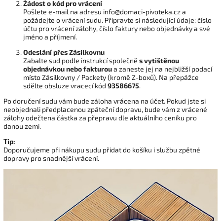
Žádost o kód pro vrácení
Pošlete e-mail na adresu info@domaci-pivoteka.cz a
požádejte o vrácení sudu. Připravte si následující údaje: číslo
účtu pro vrácení zálohy, číslo faktury nebo objednávky a své
jméno a příjmení.
Odeslání přes Zásilkovnu
Zabalte sud podle instrukcí společně
s vytištěnou
objednávkou nebo fakturou
a zaneste jej na nejbližší podací
místo Zásilkovny / Packety (kromě Z-boxů). Na přepážce
sdělte obsluze vracecí kód
93586675
.
Po doručení sudu vám bude záloha vrácena na účet. Pokud jste si
neobjednali předplacenou zpáteční dopravu, bude vám z vrácené
zálohy odečtena částka za přepravu dle aktuálního ceníku pro
danou zemi.
Tip:
Doporučujeme při nákupu sudu přidat do košíku i službu zpětné
dopravy pro snadnější vrácení.