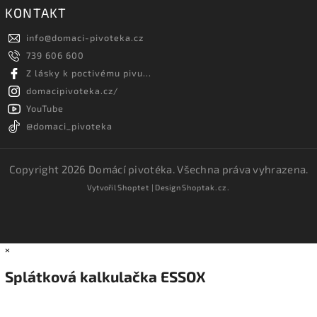
KONTAKT
info
@
domaci-pivoteka.cz
739 606 600
Z lásky k poctivému pivu...
domacipivoteka.cz/
YouTube
@domaci_pivoteka
Copyright 2026
Domácí pivotéka
. Všechna práva vyhrazena.
Vytvořil
Shoptet
| Design
Shoptak.cz.
×
Splátková kalkulačka ESSOX