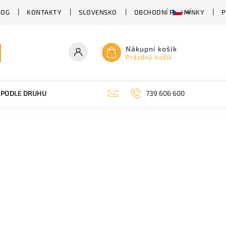
LOG
KONTAKTY
SLOVENSKO
OBCHODNÍ PODMÍNKY
P
Nákupní košík
Prázdný košík
PODLE DRUHU PIVA
SUDOVÉ PIVO
739 606 600
PIVO V PLECHU