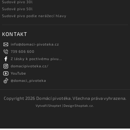
Sudové pivo 30l
Sudové pivo 50l
Sudové pivo podle narážecí hlavy
KONTAKT
info
@
domaci-pivoteka.cz
739 606 600
Z lásky k poctivému pivu...
domacipivoteka.cz/
YouTube
@domaci_pivoteka
Copyright 2026
Domácí pivotéka
. Všechna práva vyhrazena.
Vytvořil
Shoptet
| Design
Shoptak.cz.