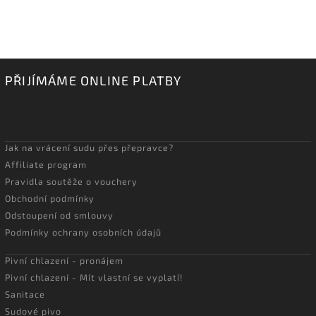
PŘIJÍMÁME ONLINE PLATBY
Jak na vrácení sudu přes přepravce?
Affiliate program
Pravidla soutěže o vouchery
Obchodní podmínky
Odstoupení od smlouvy
Podmínky ochrany osobních údajů
Pivní chlazení - pronájem
Pivní chlazení - Mít vlastní se vyplatí!
Sanitace
Sudové pivo