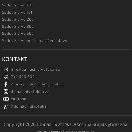
Sudové pivo 10l
Sudové pivo 15l
Sudové pivo 20l
Sudové pivo 30l
Sudové pivo 50l
Sudové pivo podle narážecí hlavy
KONTAKT
info
@
domaci-pivoteka.cz
739 606 600
Z lásky k poctivému pivu...
domacipivoteka.cz/
YouTube
@domaci_pivoteka
Copyright 2026
Domácí pivotéka
. Všechna práva vyhrazena.
Vytvořil
Shoptet
| Design
Shoptak.cz.