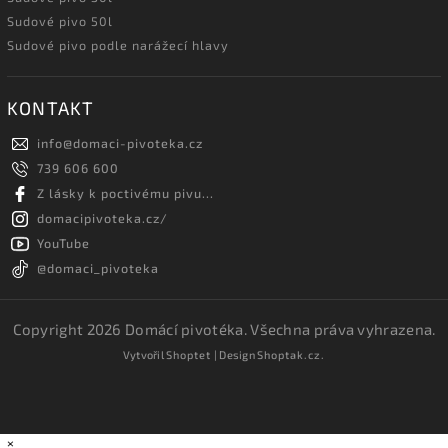
Sudové pivo 50l
Sudové pivo podle narážecí hlavy
KONTAKT
info
@
domaci-pivoteka.cz
739 606 600
Z lásky k poctivému pivu...
domacipivoteka.cz/
YouTube
@domaci_pivoteka
Copyright 2026
Domácí pivotéka
. Všechna práva vyhrazena.
Vytvořil
Shoptet
| Design
Shoptak.cz.
×