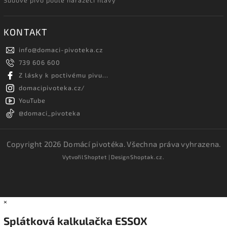
KONTAKT
info
@
domaci-pivoteka.cz
739 606 600
Z lásky k poctivému pivu...
domacipivoteka.cz/
YouTube
@domaci_pivoteka
Copyright 2026
Domácí pivotéka
. Všechna práva vyhrazena.
Vytvořil
Shoptet
| Design
Shoptak.cz.
×
Splátková kalkulačka ESSOX