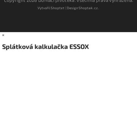
Copyright 2026
Domácí pivotéka
. Všechna práva vyhrazena.
Vytvořil
Shoptet
| Design
Shoptak.cz.
×
Splátková kalkulačka ESSOX