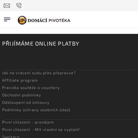
PŘIJÍMÁME ONLINE PLATBY
Jak na vrácení sudu přes přepravce?
Affiliate program
Pravidla soutěže o vouchery
Obchodní podmínky
Odstoupení od smlouvy
Podmínky ochrany osobních údajů
Pivní chlazení - pronájem
Pivní chlazení - Mít vlastní se vyplatí!
Sanitace