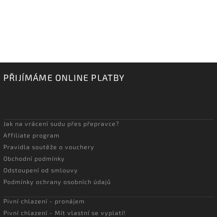
PŘIJÍMÁME ONLINE PLATBY
Jak na vrácení sudu přes přepravce?
Affiliate program
Pravidla soutěže o vouchery
Obchodní podmínky
Odstoupení od smlouvy
Podmínky ochrany osobních údajů
Pivní chlazení - pronájem
Pivní chlazení - Mít vlastní se vyplatí!