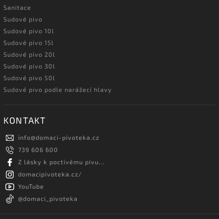
Sanitace
Sudové pivo
Sudové pivo 10l
Sudové pivo 15l
Sudové pivo 20l
Sudové pivo 30l
Sudové pivo 50l
Sudové pivo podle narážecí hlavy
KONTAKT
info
@
domaci-pivoteka.cz
739 606 600
Z lásky k poctivému pivu...
domacipivoteka.cz/
YouTube
@domaci_pivoteka