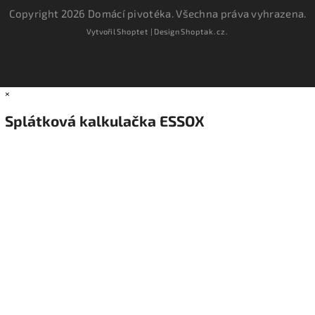
Copyright 2026
Domácí pivotéka
. Všechna práva vyhrazena.
Vytvořil
Shoptet
| Design
Shoptak.cz.
×
Splátková kalkulačka ESSOX