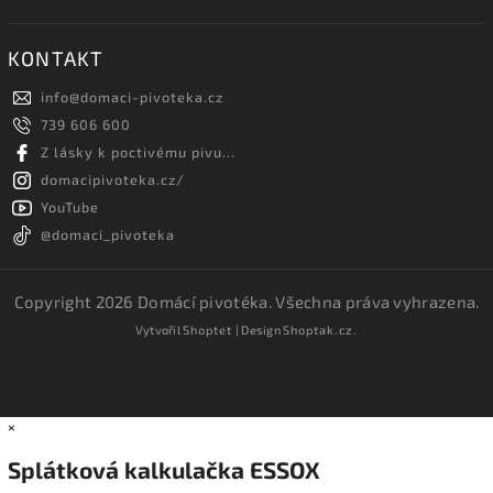
KONTAKT
info
@
domaci-pivoteka.cz
739 606 600
Z lásky k poctivému pivu...
domacipivoteka.cz/
YouTube
@domaci_pivoteka
Copyright 2026
Domácí pivotéka
. Všechna práva vyhrazena.
Vytvořil
Shoptet
| Design
Shoptak.cz.
×
Splátková kalkulačka ESSOX