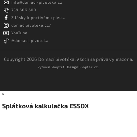
info
@
domaci-pivoteka.cz
739 606 600
Z lásky k poctivému pivu...
domacipivoteka.cz/
YouTube
@domaci_pivoteka
Copyright 2026
Domácí pivotéka
. Všechna práva vyhrazena.
Vytvořil
Shoptet
| Design
Shoptak.cz.
×
Splátková kalkulačka ESSOX