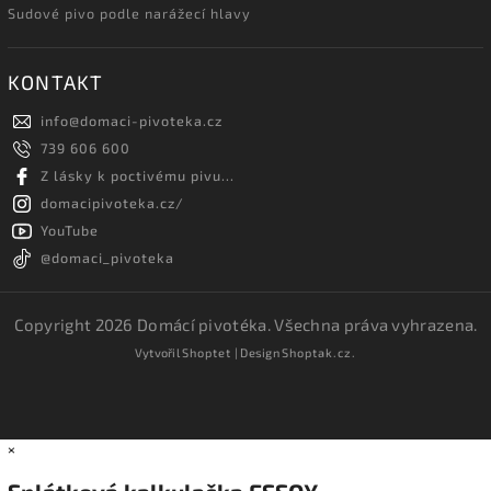
Sudové pivo podle narážecí hlavy
KONTAKT
info
@
domaci-pivoteka.cz
739 606 600
Z lásky k poctivému pivu...
domacipivoteka.cz/
YouTube
@domaci_pivoteka
Copyright 2026
Domácí pivotéka
. Všechna práva vyhrazena.
Vytvořil
Shoptet
| Design
Shoptak.cz.
×