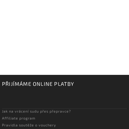
PŘIJÍMÁME ONLINE PLATBY
Jak na vrácení sudu přes přepravce?
Affiliate program
Pravidla soutěže o vouchery