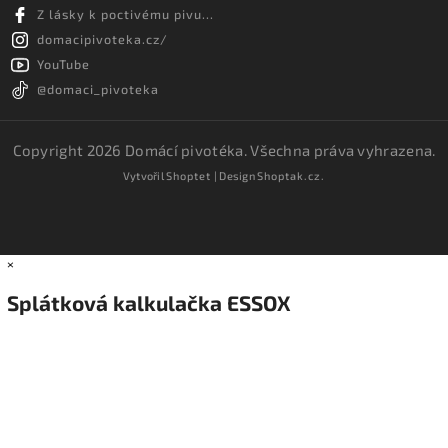
Z lásky k poctivému pivu...
domacipivoteka.cz/
YouTube
@domaci_pivoteka
Copyright 2026
Domácí pivotéka
. Všechna práva vyhrazena.
Vytvořil
Shoptet
| Design
Shoptak.cz.
×
Splátková kalkulačka ESSOX