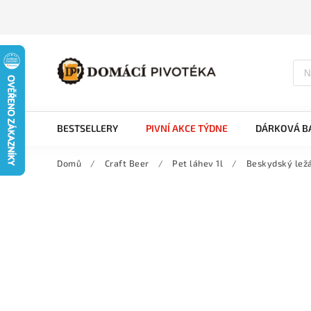
BESTSELLERY
PIVNÍ AKCE TÝDNE
DÁRKOVÁ BA
Domů
/
Craft Beer
/
Pet láhev 1l
/
Beskydský ležá