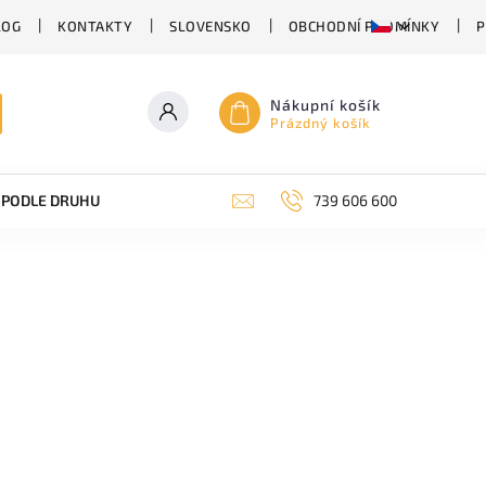
LOG
KONTAKTY
SLOVENSKO
OBCHODNÍ PODMÍNKY
P
Nákupní košík
Prázdný košík
PODLE DRUHU PIVA
SUDOVÉ PIVO
739 606 600
PIVO V PLECHU