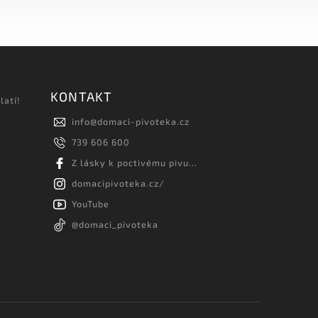
KONTAKT
latí!
info
@
domaci-pivoteka.cz
739 606 600
Z lásky k poctivému pivu...
domacipivoteka.cz/
YouTube
@domaci_pivoteka