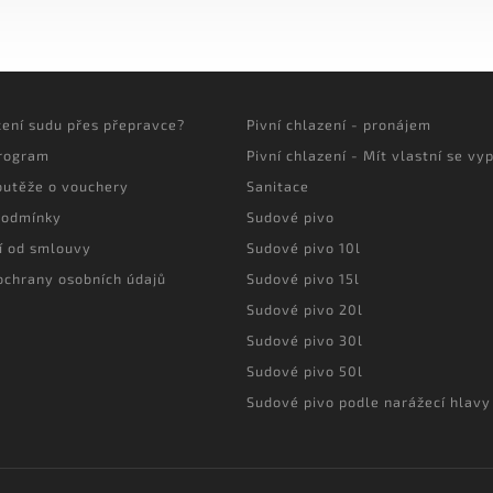
cení sudu přes přepravce?
Pivní chlazení - pronájem
program
Pivní chlazení - Mít vlastní se vyp
outěže o vouchery
Sanitace
podmínky
Sudové pivo
í od smlouvy
Sudové pivo 10l
ochrany osobních údajů
Sudové pivo 15l
Sudové pivo 20l
Sudové pivo 30l
Sudové pivo 50l
Sudové pivo podle narážecí hlavy