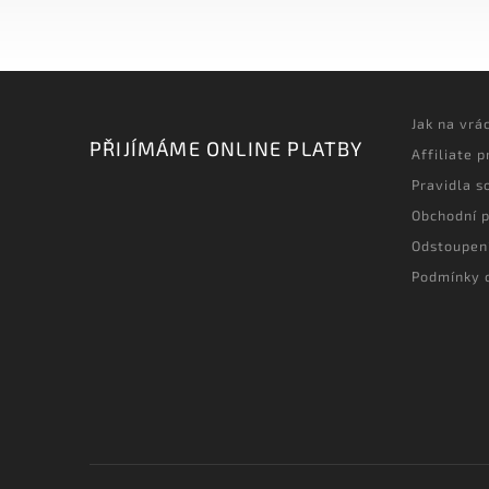
Jak na vrá
PŘIJÍMÁME ONLINE PLATBY
Affiliate 
Pravidla s
Obchodní 
Odstoupen
Podmínky 