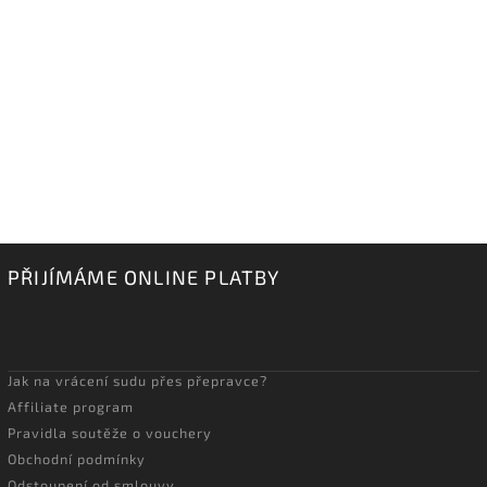
PŘIJÍMÁME ONLINE PLATBY
Jak na vrácení sudu přes přepravce?
Affiliate program
Pravidla soutěže o vouchery
Obchodní podmínky
Odstoupení od smlouvy