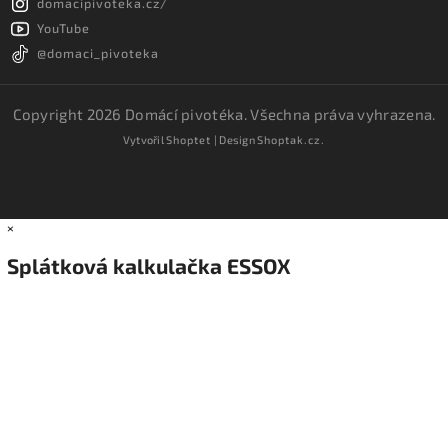
domacipivoteka.cz/
YouTube
@domaci_pivoteka
Copyright 2026
Domácí pivotéka
. Všechna práva vyhrazena.
Vytvořil
Shoptet
| Design
Shoptak.cz.
×
Splátková kalkulačka ESSOX