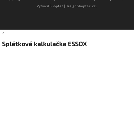
Vytvořil
Shoptet
| Design
Shoptak.cz.
×
Splátková kalkulačka ESSOX