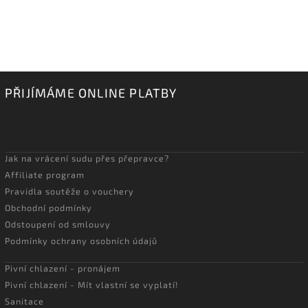
PŘIJÍMÁME ONLINE PLATBY
Jak na vrácení sudu přes přepravce?
Affiliate program
Pravidla soutěže o vouchery
Obchodní podmínky
Odstoupení od smlouvy
Podmínky ochrany osobních údajů
Pivní chlazení - pronájem
Pivní chlazení - Mít vlastní se vyplatí!
Sanitace