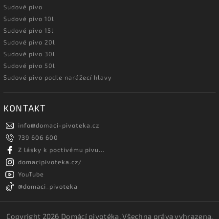
Sudové pivo
Sudové pivo 10l
Sudové pivo 15l
Sudové pivo 20l
Sudové pivo 30l
Sudové pivo 50l
Sudové pivo podle narážecí hlavy
KONTAKT
info
@
domaci-pivoteka.cz
739 606 600
Z lásky k poctivému pivu...
domacipivoteka.cz/
YouTube
@domaci_pivoteka
Copyright 2026
Domácí pivotéka
. Všechna práva vyhrazena.