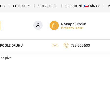
LOG
KONTAKTY
SLOVENSKO
OBCHODNÍ PODMÍNKY
P
Nákupní košík
Prázdný košík
PODLE DRUHU PIVA
SUDOVÉ PIVO
739 606 600
PIVO V PLECHU
bán piva