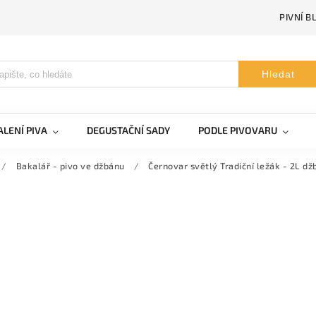
PIVNÍ B
Hledat
LENÍ PIVA
DEGUSTAČNÍ SADY
PODLE PIVOVARU
/
Bakalář - pivo ve džbánu
/
Černovar světlý Tradiční ležák - 2L dž