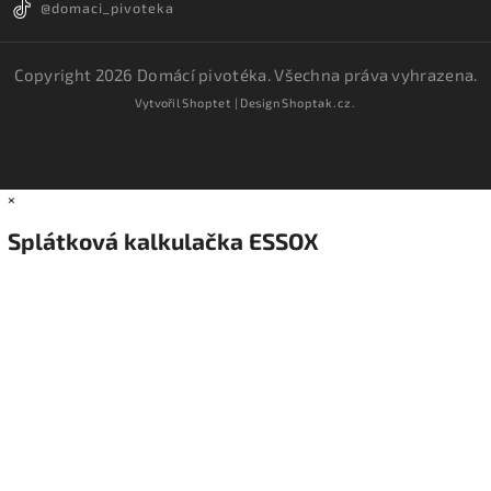
@domaci_pivoteka
Copyright 2026
Domácí pivotéka
. Všechna práva vyhrazena.
Vytvořil
Shoptet
| Design
Shoptak.cz.
×
Splátková kalkulačka ESSOX