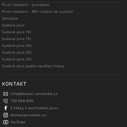
Pivní chlazení - pronájem
Pivní chlazení - Mít vlastní se vyplatí!
Sanitace
Sudové pivo
Sudové pivo 10l
Sudové pivo 15l
Sudové pivo 20l
Sudové pivo 30l
Sudové pivo 50l
Sudové pivo podle narážecí hlavy
KONTAKT
info
@
domaci-pivoteka.cz
739 606 600
Z lásky k poctivému pivu...
domacipivoteka.cz/
YouTube