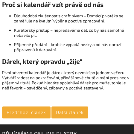
Proč si kalendář vzít právě od nás
Dlouhodobá zkušenost s craft pivem – Domácí pivotéka se
zaměřuje na kvalitní výběr a poctivé zpracování.
Kurátorský přístup – nepředáváme dál, co by nás samotné
nebavilo pít.
Příjemné předání – krabice vypadá hezky a od nás dorazí
připravená k darování.
Dárek, který opravdu „žije“
Pivní adventní kalendář je dárek, který nezmizí po jednom večeru.
Vytváří radost na pokračování, přináší nové chutě a mění prosinec v
příjemný rituál. Pokud hledáte spolehlivý dárek pro muže, tohle je
náš favorit – osvědčený, zábavný a poctivě sestavený.
Předchozí článek
Další článek
PŘIJÍMÁME ONLINE PLATBY