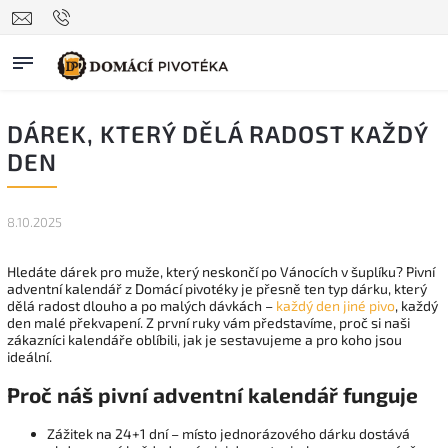
DÁREK, KTERÝ DĚLÁ RADOST KAŽDÝ
DEN
8.10.2025
Hledáte dárek pro muže, který neskončí po Vánocích v šuplíku? Pivní
adventní kalendář z Domácí pivotéky je přesně ten typ dárku, který
dělá radost dlouho a po malých dávkách –
každý den jiné pivo
, každý
den malé překvapení. Z první ruky vám představíme, proč si naši
zákazníci kalendáře oblíbili, jak je sestavujeme a pro koho jsou
ideální.
Proč náš pivní adventní kalendář funguje
Zážitek na 24+1 dní – místo jednorázového dárku dostává