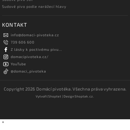
Sudové pivo podle narážecí hlavy
KONTAKT
info
@
domaci-pivoteka.cz
739 606 600
Z lásky k poctivému pivu...
domacipivoteka.cz/
YouTube
@domaci_pivoteka
Copyright 2026
Domácí pivotéka
. Všechna práva vyhrazena.
Vytvořil
Shoptet
| Design
Shoptak.cz.
×