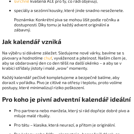
svrchně
kvašená ALE pro ty, co rádi objevují,
speciály a sezónní kousky, které jinde snadno neseženete.
Poznámka: Konkrétní piva se mohou lišit podle ročníku a
dostupnosti. Díky tomu je každý advent originální a
zábavný.
Jak kalendář vzniká
Na výběru si dáváme záležet. Sledujeme nové várky, bavíme se s
pivovary a hodnotíme
chuť
, vyváženost a pitelnost. Naším cílem je,
aby se obdarovaný den co den těšil na další okénko – a aby se v
krabici střídaly jistoty i malé „wow“ momenty.
Každý kalendář pečlivě kompletujeme a bezpečně balíme, aby
dorazil v pořádku. Pivo je citlivé na otřesy i teplotu, proto volíme
postupy, které minimalizují riziko poškození.
Pro koho je pivní adventní kalendář ideální
Pro partnera nebo manžela, který si rád dopřeje dobré pivo a
miluje malé rituály.
Pro tátu – klasika, která neurazí, a přitom je originální.