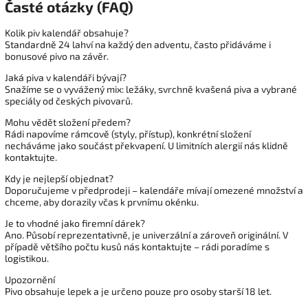
Časté otázky (FAQ)
Kolik piv kalendář obsahuje?
Standardně 24 lahví na každý den adventu, často přidáváme i
bonusové pivo na závěr.
Jaká piva v kalendáři bývají?
Snažíme se o vyvážený mix: ležáky, svrchně kvašená piva a vybrané
speciály od českých pivovarů.
Mohu vědět složení předem?
Rádi napovíme rámcově (styly, přístup), konkrétní složení
necháváme jako součást překvapení. U limitních alergií nás klidně
kontaktujte.
Kdy je nejlepší objednat?
Doporučujeme v předprodeji – kalendáře mívají omezené množství a
chceme, aby dorazily včas k prvnímu okénku.
Je to vhodné jako firemní dárek?
Ano. Působí reprezentativně, je univerzální a zároveň originální. V
případě většího počtu kusů nás kontaktujte – rádi poradíme s
logistikou.
Upozornění
Pivo obsahuje lepek a je určeno pouze pro osoby starší 18 let.