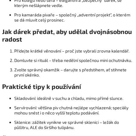
Pro kolegu nebo šéfa – elegantní a „bezpečný“ dárek, se
kterým nešlápnete vedle.
Pro kamaráda pivaře – společný „adventní projekt“, o kterém
se dá mluvit celý prosinec.
Jak dárek předat, aby udělal dvojnásobnou
radost
Přidejte krátké věnování – proč jste vybrali zrovna kalendář.
Domluvte si rituál – třeba nedělní společnou mini ochutnávku.
Zvolte správný okamžik – darujte s předstihem, ať stihnete
první okénko.
Praktické tipy k používání
Skladování: ideálně v suchu a chladu, mimo přímé slunce.
Servírování: většina piv chutná nejlépe vychlazená; speciály
mohou snést i o něco vyšší teplotu podávání.
Sklenice: zážitek vynikne ve správné sklenici – ležák do
půllitru, ALE do širšího tulipánu.