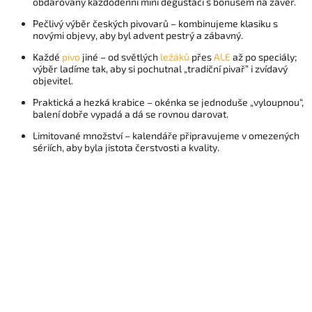
obdarovaný každodenní mini degustaci s bonusem na závěr.
Pečlivý výběr českých pivovarů – kombinujeme klasiku s
novými objevy, aby byl advent pestrý a zábavný.
Každé
pivo
jiné – od světlých
ležáků
přes
ALE
až po speciály;
výběr ladíme tak, aby si pochutnal „tradiční pivař” i zvídavý
objevitel.
Praktická a hezká krabice – okénka se jednoduše „vyloupnou“,
balení dobře vypadá a dá se rovnou darovat.
Limitované množství – kalendáře připravujeme v omezených
sériích, aby byla jistota čerstvosti a kvality.