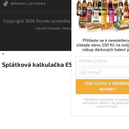
@domaci_pivoteka
Copyright 2026
Domácí pivotéka
. Všechna práva vyhrazena.
Vytvořil
Shoptet
| Design
Shoptak.cz.
Přihlaste se k newsletter
získejte slevu 150 Kč na svůj
nákup dárkových balení p
×
Splátková kalkulačka ESSOX
CHCI SLEVU A ODEBÍRA
NOVINKY
Přihlášením souhlasíte se zasílán
obchodních sdělení a se zpracová
osobních údajů.