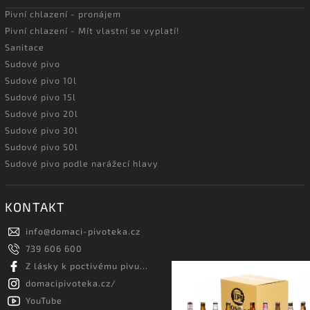
Pivní chlazení - pronájem
Pivní chlazení - Mít vlastní se vyplatí!
Sanitace
Sudové pivo
Sudové pivo 10l
Sudové pivo 15l
Sudové pivo 20l
Sudové pivo 30l
Sudové pivo 50l
Sudové pivo podle narážecí hlavy
KONTAKT
info
@
domaci-pivoteka.cz
739 606 600
Z lásky k poctivému pivu...
domacipivoteka.cz/
YouTube