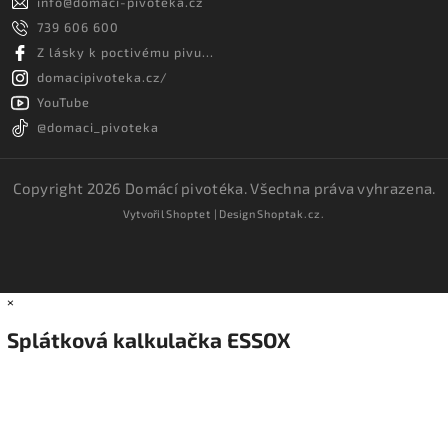
info
@
domaci-pivoteka.cz
739 606 600
Z lásky k poctivému pivu...
domacipivoteka.cz/
YouTube
@domaci_pivoteka
Copyright 2026
Domácí pivotéka
. Všechna práva vyhrazena.
Vytvořil
Shoptet
| Design
Shoptak.cz.
×
Splátková kalkulačka ESSOX