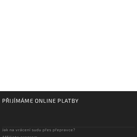
PŘIJÍMÁME ONLINE PLATBY
Jak na vrácení sudu přes přepravce?
Affiliate program