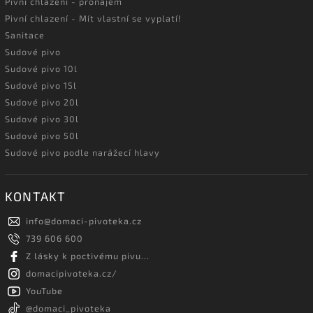
Pivní chlazení - pronájem
Pivní chlazení - Mít vlastní se vyplatí!
Sanitace
Sudové pivo
Sudové pivo 10l
Sudové pivo 15l
Sudové pivo 20l
Sudové pivo 30l
Sudové pivo 50l
Sudové pivo podle narážecí hlavy
KONTAKT
info
@
domaci-pivoteka.cz
739 606 600
Z lásky k poctivému pivu...
domacipivoteka.cz/
YouTube
@domaci_pivoteka