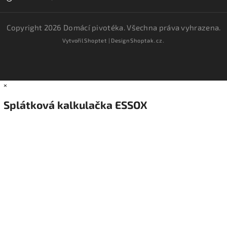
Copyright 2026
Domácí pivotéka
. Všechna práva vyhrazena.
Vytvořil
Shoptet
| Design
Shoptak.cz.
×
Splátková kalkulačka ESSOX