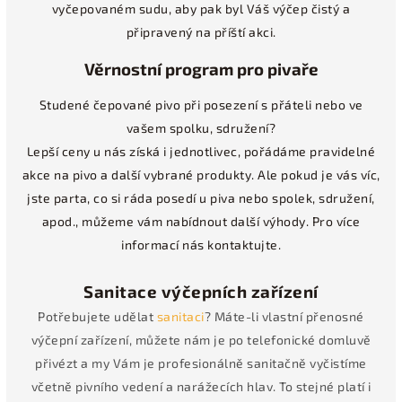
vyčepovaném sudu, aby pak byl Váš výčep čistý a
připravený na příští akci.
Věrnostní program pro pivaře
Studené čepované pivo při posezení s přáteli nebo ve
vašem spolku, sdružení?
Lepší ceny u nás získá i jednotlivec, pořádáme pravidelné
akce na pivo a další vybrané produkty. Ale pokud je vás víc,
jste parta, co si ráda posedí u piva nebo spolek, sdružení,
apod., můžeme vám nabídnout další výhody. Pro více
informací nás kontaktujte.
Sanitace výčepních zařízení
Potřebujete udělat
sanitaci
? Máte-li vlastní přenosné
výčepní zařízení, můžete nám je po telefonické domluvě
přivézt a my Vám je profesionálně sanitačně vyčistíme
včetně pivního vedení a narážecích hlav. To stejné platí i