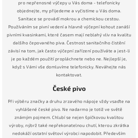
pro nepřenosné výčepy u Vás doma - telefonicky
objednejte, my přijedeme a vyčistíme u Vás doma.
Sanitace se provádí mokrou a chemickou cestou.
Používáním se pivní vedení a hlavně výčepní kohout zanáší
pivními kvasinkami, které časem mají neblahý vliv na kvalitu
dalšího čepovaného piva. Čestnost sanitačního čistění
závisí na tom, jak často výčepní zařízení používáte a jest-li
je po každém použití propláchnete nebo ne. Nejlepší je,
když s Vámi vše domluvíme telefonicky. Neváhejte nás
kontaktovat.
České pivo
Při výběru značky a druhu zrzavého nápoje vždy vsaďte na
vyhlášené české pivo. Ne nadarmo je totiž ve světě
známým pojmem. Chlubí se nejen špičkovou kvalitou
výroby, nýbrž také nepřekonatelnou chutí, kterou zkrátka
nedokáží ostatní světoví výrobci napodobit. Především