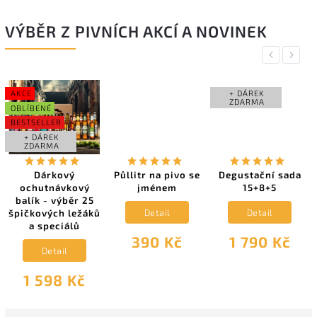
VÝBĚR Z PIVNÍCH AKCÍ A NOVINEK
Previous
Next
AKCE
+ DÁREK
ZDARMA
OBLÍBENÉ
BESTSELLER
+ DÁREK
ZDARMA
Dárkový
Půllitr na pivo se
Degustační sada
ochutnávkový
jménem
15+8+5
balík - výběr 25
Detail
Detail
špičkových ležáků
a speciálů
390 Kč
1 790 Kč
Detail
1 598 Kč