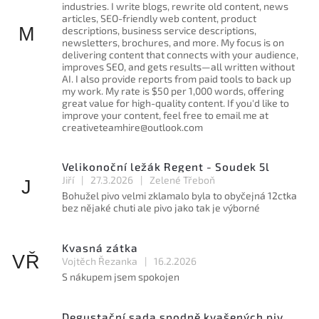
industries. I write blogs, rewrite old content, news
articles, SEO-friendly web content, product
M
descriptions, business service descriptions,
newsletters, brochures, and more. My focus is on
delivering content that connects with your audience,
improves SEO, and gets results—all written without
AI. I also provide reports from paid tools to back up
my work. My rate is $50 per 1,000 words, offering
great value for high-quality content. If you'd like to
improve your content, feel free to email me at
creativeteamhire@outlook.com
Velikonoční ležák Regent - Soudek 5l
Jiří
|
27.3.2026
|
Zelené Třeboň
J
Bohužel pivo velmi zklamalo byla to obyčejná 12ctka
bez nějaké chuti ale pivo jako tak je výborné
Kvasná zátka
VŘ
Vojtěch Řezanka
|
16.2.2026
S nákupem jsem spokojen
Degustační sada spodně kvašených piv 11° - 4 x 1l