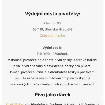
Výdejní místo pivotéky:
Zlechov 95
687 10, Uherské Hradiště
Zobrazit mapku
Výdej zboží:
Pá: 9:00 - 17:00hod.
V domácí pivotéce naleznete pivní dárky, dárkové balení
piva, pivní speciály a osvědčené dárky pro pivaře.
Domácí pivotéka vznikla z dlouholeté lásky k poctivému
pivu. Je určena všem milovníkům piva českých a
moravských značek malých, středních a minipivovarů.
Pivo jako dárek
Pivní dárky
jsou ideálním způsobem, jak vykouzlit úsměv na