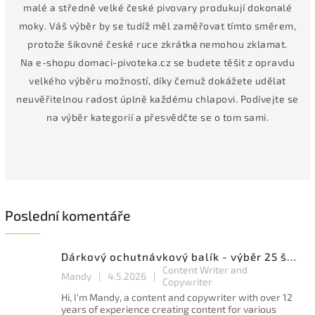
malé a středně velké české pivovary produkují dokonalé
moky. Váš výběr by se tudíž měl zaměřovat tímto směrem,
protože šikovné české ruce zkrátka nemohou zklamat.
Na e-shopu domaci-pivoteka.cz se budete těšit z opravdu
velkého výběru možností, díky čemuž dokážete udělat
neuvěřitelnou radost úplně každému chlapovi. Podívejte se
na výběr kategorií a přesvědčte se o tom sami.
Poslední komentáře
Dárkový ochutnávkový balík - výběr 25 špičkových ležáků a speciálů
Content Writer and
Mandy
|
4.5.2026
|
Copywriter
Hi, I'm Mandy, a content and copywriter with over 12
years of experience creating content for various