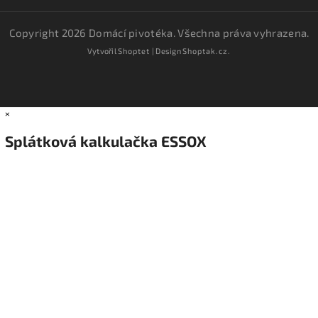
Copyright 2026
Domácí pivotéka
. Všechna práva vyhrazena.
Vytvořil
Shoptet
| Design
Shoptak.cz.
×
Splátková kalkulačka ESSOX