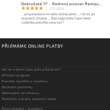
Dobrušská 11° - Rodinný pivovar Rampušák - 15l sud
|
27.5.2026
... przywieziono mi tylko jedną lahev ... i teraz po
ścianach chodzę ... Dlaczego tylko Czesi takie
cudeńka potrafia uwarzyć?
PŘIJÍMÁME ONLINE PLATBY
Jak na vrácení sudu přes přepravce?
Affiliate program
Pravidla soutěže o vouchery
Obchodní podmínky
Odstoupení od smlouvy
Podmínky ochrany osobních údajů
Pivní chlazení - pronájem