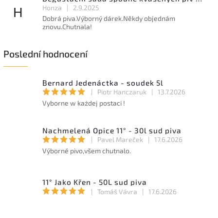
Honza
|
2.9.2025
H
Dobrá piva.Výborný dárek.Někdy objednám
znovu.Chutnala!
Poslední hodnocení
Bernard Jedenáctka - soudek 5l
|
Piotr Hanczaruk
|
13.7.2026
Vyborne w każdej postaci !
Nachmelená Opice 11° - 30l sud piva
|
Pavel Mareček
|
17.6.2026
Výborné pivo,všem chutnalo.
11° Jako Křen - 50L sud piva
|
Tomáš Vávra
|
17.6.2026