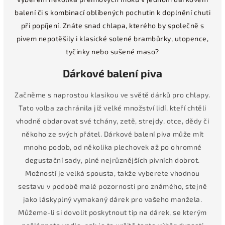
balení či s kombinací oblíbených pochutin k doplnění chuti
při popíjení. Znáte snad chlapa, kterého by společně s
pivem nepotěšily i klasické solené brambůrky, utopence,
tyčinky nebo sušené maso?
Dárkové balení piva
Začněme s naprostou klasikou ve světě dárků pro chlapy.
Tato volba zachránila již velké množství lidí, kteří chtěli
vhodně obdarovat své tchány, zetě, strejdy, otce, dědy či
někoho ze svých přátel. Dárkové balení piva může mít
mnoho podob, od několika plechovek až po ohromné
degustační sady, plné nejrůznějších pivních dobrot.
Možností je velká spousta, takže vyberete vhodnou
sestavu v podobě malé pozornosti pro známého, stejně
jako láskyplný vymakaný dárek pro vašeho manžela.
Můžeme-li si dovolit poskytnout tip na dárek, se kterým