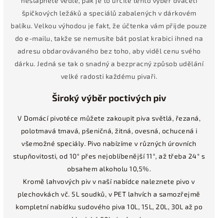
nešlápnete vedle, pak je to určitě tento výběr dvaceti
špičkových ležáků a speciálů zabalených v dárkovém
balíku. Velkou výhodou je fakt, že účtenka vám přijde pouze
do e-mailu, takže se nemusíte bát poslat krabici ihned na
adresu obdarovávaného bez toho, aby viděl cenu svého
dárku. Jedná se tak o snadný a bezpracný způsob udělání
velké radosti každému pivaři.
Široký výběr poctivých piv
V Domácí pivotéce můžete zakoupit piva světlá, řezaná,
polotmavá tmavá, pšeničná, žitná, ovesná, ochucená i
všemožné speciály. Pivo nabízíme v různých úrovních
stupňovitosti, od 10° přes nejoblíbenější 11°, až třeba 24° s
obsahem alkoholu 10,5%.
Kromě lahvových piv v naší nabídce naleznete pivo v
plechovkách vč. 5L soudků, v PET lahvích a samozřejmě
kompletní nabídku sudového piva 10L, 15L, 20L, 30L až po