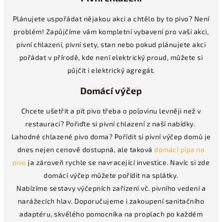
Plánujete uspořádat nějakou akci a chtělo by to pivo? Není
problém! Zapůjčíme vám kompletní vybavení pro vaši akci,
pivní chlazení, pivní sety, stan nebo pokud plánujete akci
pořádat v přírodě, kde není elektrický proud, můžete si
půjčit i elektrický agregát.
Domácí výčep
Chcete ušetřit a pít pivo třeba o polovinu levněji než v
restauraci? Pořiďte si pivní chlazení z naší nabídky.
Lahodné chlazené pivo doma?
Pořídit si pivní výčep domů je
dnes nejen cenově dostupná, ale taková
domácí pípa na
pivo
ja zároveň rychle se navracející investice. Navíc si zde
domácí výčep můžete pořídit na splátky.
Nabízíme sestavy výčepních zařízení vč. pivního vedení a
narážecích hlav. Doporučujeme i zakoupení sanitačního
adaptéru, skvělého pomocníka na proplach po každém