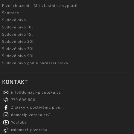
Pivní chlazení - Mít vlastní se vyplatí!
Sanitace
Sudové pivo
Sudové pivo 10l
Sudové pivo 15l
Sudové pivo 20l
Sudové pivo 30l
Sudové pivo 50l
Sudové pivo podle narážecí hlavy
KONTAKT
info
@
domaci-pivoteka.cz
739 606 600
Z lásky k poctivému pivu...
domacipivoteka.cz/
YouTube
@domaci_pivoteka