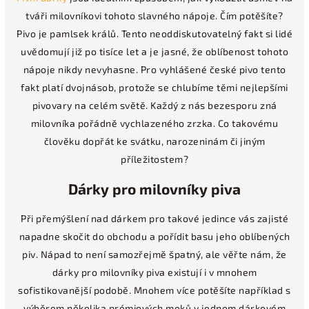
tváři milovníkovi tohoto slavného nápoje. Čím potěšíte?
Pivo je pamlsek králů. Tento neoddiskutovatelný fakt si lidé
uvědomují již po tisíce let a je jasné, že oblíbenost tohoto
nápoje nikdy nevyhasne. Pro vyhlášené české pivo tento
fakt platí dvojnásob, protože se chlubíme těmi nejlepšími
pivovary na celém světě. Každý z nás bezesporu zná
milovníka pořádně vychlazeného zrzka. Co takovému
člověku dopřát ke svátku, narozeninám či jiným
příležitostem?
Dárky pro milovníky piva
Při přemýšlení nad dárkem pro takové jedince vás zajisté
napadne skočit do obchodu a pořídit basu jeho oblíbených
piv. Nápad to není samozřejmě špatný, ale věřte nám, že
dárky pro milovníky piva existují i v mnohem
sofistikovanější podobě. Mnohem více potěšíte například s
výběrem několika prémiových moků v jednom dárkovém