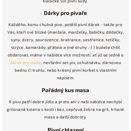
klasické 50l pivní sudy.
Dárky pro pivaře
Každého, komu chutná pivo, potěší pivní dárek - takže pro
Vás, kteří své blízké (manžele, manželky, babičky, dědečky,
syny, dcery, sourozence, bratrance, sestřenice, tetičky,
strýce, kamarády, přátele a jiné druhy :-) ) budete chtít
obdarovat, máme v nabídce více možností, ať již se jedná o
dárek pro muže
, nevšední set piv, ochutnávku, dárkovou
bednu či truhlu, nebo krásný pivní korbel s vlastním
nápisem.
Pořádný kus masa
K pivu patří dobré jídlo a proto ani v naší nabídce nechybí
grilovaná kolena s kostí i bez, vepřová žebra na gril, trhané
maso a další dobroty.
Pivní chlazení