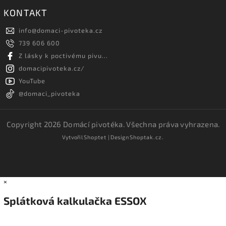
KONTAKT
info
@
domaci-pivoteka.cz
739 606 600
Z lásky k poctivému pivu...
domacipivoteka.cz/
YouTube
@domaci_pivoteka
Copyright 2026
Domácí pivotéka
. Všechna práva vyhrazena.
Vytvořil
Shoptet
| Design
Shoptak.cz.
×
Splátková kalkulačka ESSOX