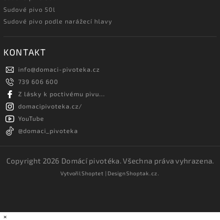
Sudové pivo 50l
Sudové pivo podle narážecí hlavy
KONTAKT
info
@
domaci-pivoteka.cz
739 606 600
Z lásky k poctivému pivu...
domacipivoteka.cz/
YouTube
@domaci_pivoteka
Copyright 2026
Domácí pivotéka
. Všechna práva vyhrazena.
Vytvořil
Shoptet
| Design
Shoptak.cz.
×