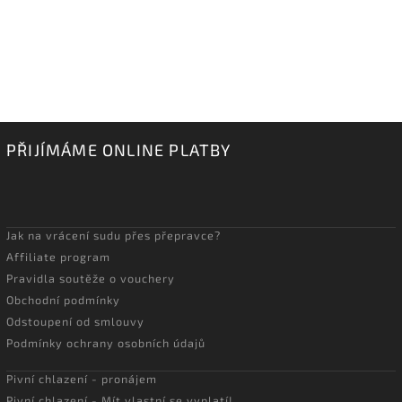
PŘIJÍMÁME ONLINE PLATBY
Jak na vrácení sudu přes přepravce?
Affiliate program
Pravidla soutěže o vouchery
Obchodní podmínky
Odstoupení od smlouvy
Podmínky ochrany osobních údajů
Pivní chlazení - pronájem
Pivní chlazení - Mít vlastní se vyplatí!