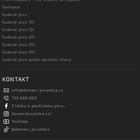
Sanitace
Sudové pivo
Sudové pivo 10l
Sudové pivo 15l
Sudové pivo 20l
Sudové pivo 30l
Sudové pivo 50l
Sudové pivo podle narážecí hlavy
KONTAKT
info
@
domaci-pivoteka.cz
739 606 600
Z lásky k poctivému pivu...
domacipivoteka.cz/
YouTube
@domaci_pivoteka