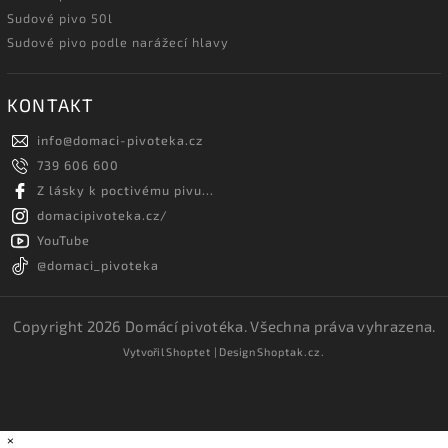
Sudové pivo 50l
Sudové pivo podle narážecí hlavy
KONTAKT
info
@
domaci-pivoteka.cz
739 606 600
Z lásky k poctivému pivu...
domacipivoteka.cz/
YouTube
@domaci_pivoteka
Copyright 2026
Domácí pivotéka
. Všechna práva vyhrazena.
Vytvořil
Shoptet
| Design
Shoptak.cz.
×