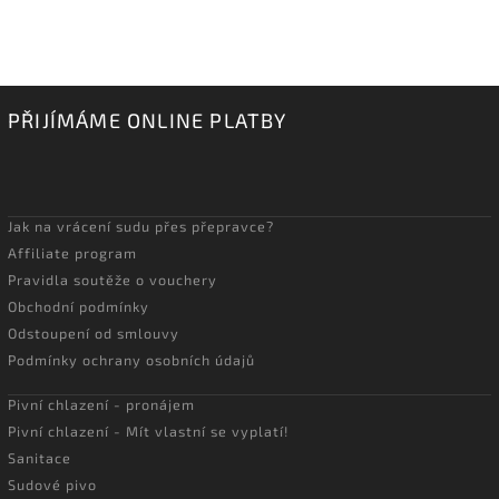
PŘIJÍMÁME ONLINE PLATBY
Jak na vrácení sudu přes přepravce?
Affiliate program
Pravidla soutěže o vouchery
Obchodní podmínky
Odstoupení od smlouvy
Podmínky ochrany osobních údajů
Pivní chlazení - pronájem
Pivní chlazení - Mít vlastní se vyplatí!
Sanitace
Sudové pivo