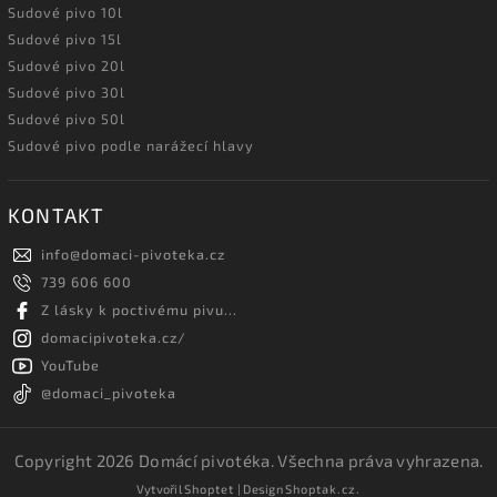
Sudové pivo 10l
Sudové pivo 15l
Sudové pivo 20l
Sudové pivo 30l
Sudové pivo 50l
Sudové pivo podle narážecí hlavy
KONTAKT
info
@
domaci-pivoteka.cz
739 606 600
Z lásky k poctivému pivu...
domacipivoteka.cz/
YouTube
@domaci_pivoteka
Copyright 2026
Domácí pivotéka
. Všechna práva vyhrazena.
Vytvořil
Shoptet
| Design
Shoptak.cz.