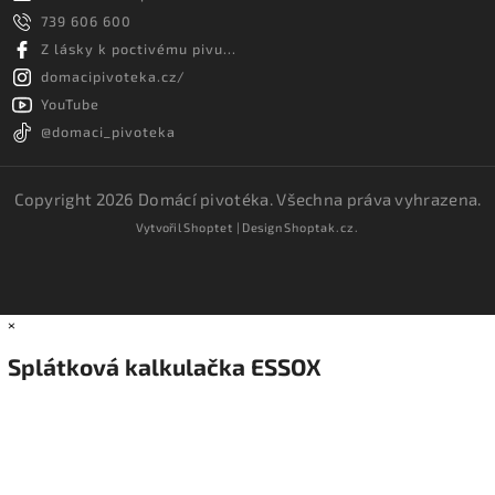
739 606 600
Z lásky k poctivému pivu...
domacipivoteka.cz/
YouTube
@domaci_pivoteka
Copyright 2026
Domácí pivotéka
. Všechna práva vyhrazena.
Vytvořil
Shoptet
| Design
Shoptak.cz.
×
Splátková kalkulačka ESSOX