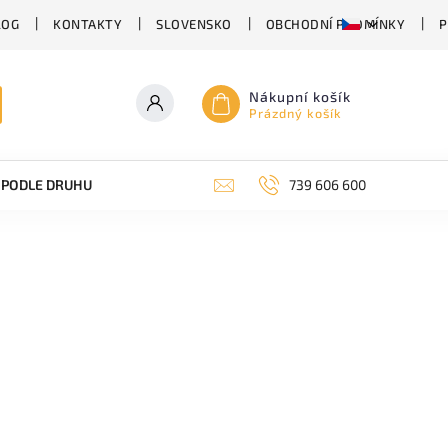
LOG
KONTAKTY
SLOVENSKO
OBCHODNÍ PODMÍNKY
P
Nákupní košík
Prázdný košík
PODLE DRUHU PIVA
SUDOVÉ PIVO
739 606 600
PIVO V PLECHU