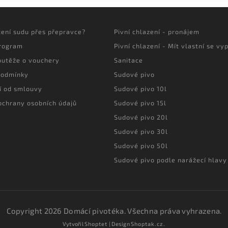
cení sudu přes přepravce?
Pivní chlazení - pronájem
program
Pivní chlazení - Mít vlastní se vyp
outěže o vouchery
Sanitace
podmínky
Sudové pivo
í od smlouvy
Sudové pivo 10l
ochrany osobních údajů
Sudové pivo 15l
Sudové pivo 20l
Sudové pivo 30l
Sudové pivo 50l
Sudové pivo podle narážecí hlavy
Copyright 2026
Domácí pivotéka
. Všechna práva vyhrazena.
Vytvořil
Shoptet
| Design
Shoptak.cz.