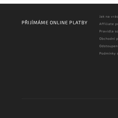
Jak na vrá
PŘIJÍMÁME ONLINE PLATBY
Affiliate 
Pravidla s
Obchodní 
Odstoupen
Podmínky 