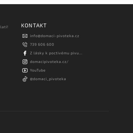
KONTAKT
latí!
info
@
domaci-pivoteka.cz
739 606 600
Z lásky k poctivému pivu...
domacipivoteka.cz/
YouTube
@domaci_pivoteka