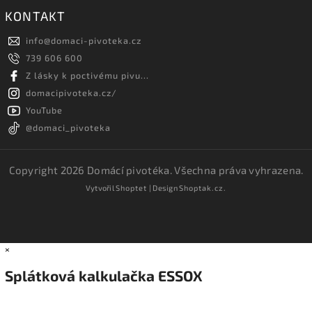
KONTAKT
info
@
domaci-pivoteka.cz
739 606 600
Z lásky k poctivému pivu...
domacipivoteka.cz/
YouTube
@domaci_pivoteka
Copyright 2026
Domácí pivotéka
. Všechna práva vyhrazena.
Vytvořil
Shoptet
| Design
Shoptak.cz.
×
Splátková kalkulačka ESSOX