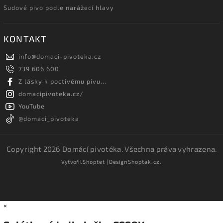
Sudové pivo podle narážecí hlavy
KONTAKT
info
@
domaci-pivoteka.cz
739 606 600
Z lásky k poctivému pivu...
domacipivoteka.cz/
YouTube
@domaci_pivoteka
Copyright 2026
Domácí pivotéka
. Všechna práva vyhrazena.
Vytvořil
Shoptet
| Design
Shoptak.cz.
×