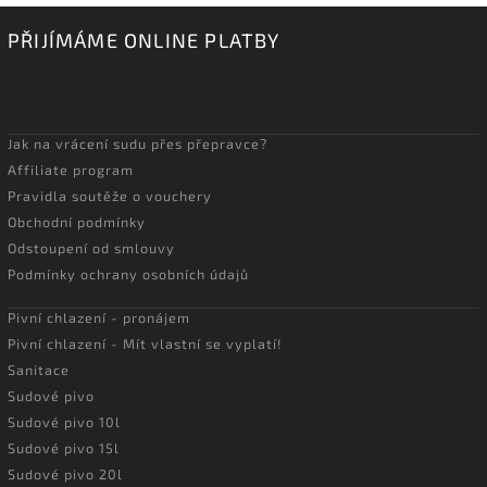
PŘIJÍMÁME ONLINE PLATBY
Jak na vrácení sudu přes přepravce?
Affiliate program
Pravidla soutěže o vouchery
Obchodní podmínky
Odstoupení od smlouvy
Podmínky ochrany osobních údajů
Pivní chlazení - pronájem
Pivní chlazení - Mít vlastní se vyplatí!
Sanitace
Sudové pivo
Sudové pivo 10l
Sudové pivo 15l
Sudové pivo 20l