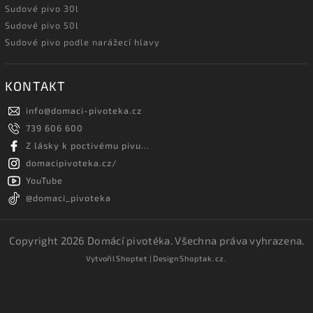
Sudové pivo 30l
Sudové pivo 50l
Sudové pivo podle narážecí hlavy
KONTAKT
info
@
domaci-pivoteka.cz
739 606 600
Z lásky k poctivému pivu...
domacipivoteka.cz/
YouTube
@domaci_pivoteka
Copyright 2026
Domácí pivotéka
. Všechna práva vyhrazena.
Vytvořil
Shoptet
| Design
Shoptak.cz.