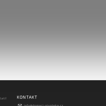
KONTAKT
latí!
info
@
domaci-pivoteka.cz