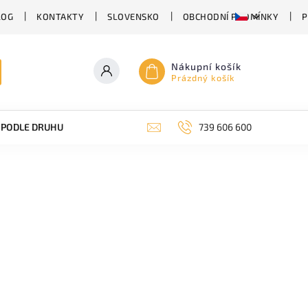
LOG
KONTAKTY
SLOVENSKO
OBCHODNÍ PODMÍNKY
P
Nákupní košík
Prázdný košík
PODLE DRUHU PIVA
SUDOVÉ PIVO
739 606 600
PIVO V PLECHU