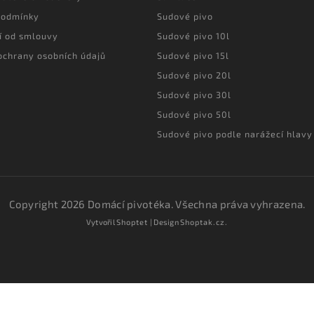
podmínky
Sudové pivo
í od smlouvy
Sudové pivo 10l
ochrany osobních údajů
Sudové pivo 15l
Sudové pivo 20l
Sudové pivo 30l
Sudové pivo 50l
Sudové pivo podle narážecí hlavy
Copyright 2026
Domácí pivotéka
. Všechna práva vyhrazena.
Vytvořil
Shoptet
| Design
Shoptak.cz.