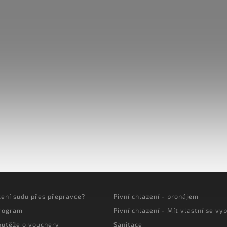
cení sudu přes přepravce?
Pivní chlazení - pronájem
program
Pivní chlazení - Mít vlastní se vyp
outěže o vouchery
Sanitace