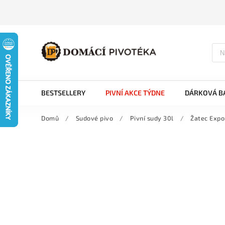
BESTSELLERY
PIVNÍ AKCE TÝDNE
DÁRKOVÁ BA
Domů
/
Sudové pivo
/
Pivní sudy 30l
/
Žatec Expor