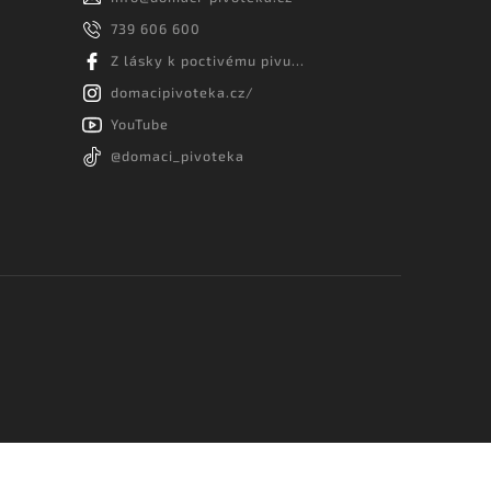
739 606 600
Z lásky k poctivému pivu...
domacipivoteka.cz/
YouTube
@domaci_pivoteka