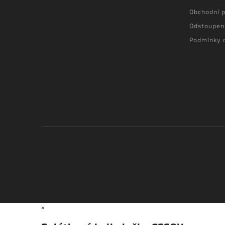
Obchodní 
Odstoupen
Podmínky 
×