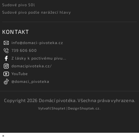
Sudové pivo 50l
Sudové pivo podle narážecí hlavy
KONTAKT
info
@
domaci-pivoteka.cz
739 606 600
Z lásky k poctivému pivu...
domacipivoteka.cz/
YouTube
@domaci_pivoteka
Copyright 2026
Domácí pivotéka
. Všechna práva vyhrazena.
Vytvořil
Shoptet
| Design
Shoptak.cz.
×