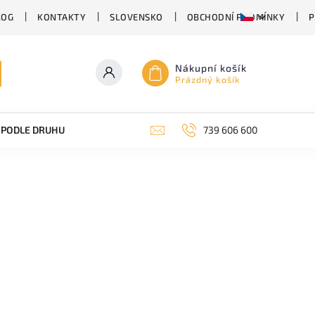
LOG
KONTAKTY
SLOVENSKO
OBCHODNÍ PODMÍNKY
P
Nákupní košík
Prázdný košík
PODLE DRUHU PIVA
SUDOVÉ PIVO
739 606 600
PIVO V PLECHU