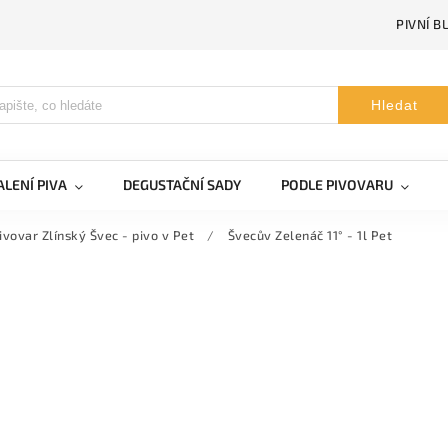
PIVNÍ B
Hledat
LENÍ PIVA
DEGUSTAČNÍ SADY
PODLE PIVOVARU
ivovar Zlínský Švec - pivo v Pet
/
Švecův Zelenáč 11° - 1l Pet