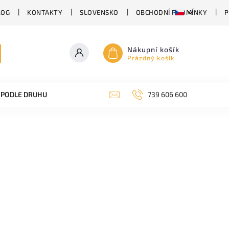
LOG
KONTAKTY
SLOVENSKO
OBCHODNÍ PODMÍNKY
P
Nákupní košík
Prázdný košík
PODLE DRUHU PIVA
SUDOVÉ PIVO
739 606 600
PIVO V PLECHU