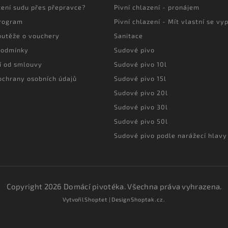
cení sudu přes přepravce?
Pivní chlazení - pronájem
program
Pivní chlazení - Mít vlastní se vyp
outěže o vouchery
Sanitace
podmínky
Sudové pivo
í od smlouvy
Sudové pivo 10l
ochrany osobních údajů
Sudové pivo 15l
Sudové pivo 20l
Sudové pivo 30l
Sudové pivo 50l
Sudové pivo podle narážecí hlavy
Copyright 2026
Domácí pivotéka
. Všechna práva vyhrazena.
Vytvořil
Shoptet
| Design
Shoptak.cz.