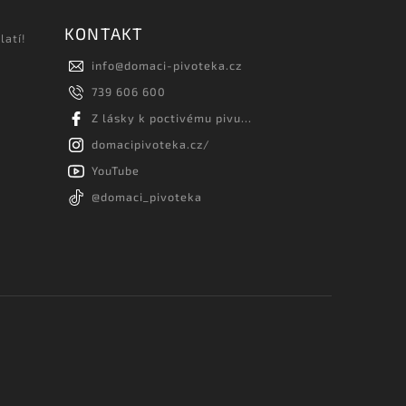
KONTAKT
latí!
info
@
domaci-pivoteka.cz
739 606 600
Z lásky k poctivému pivu...
domacipivoteka.cz/
YouTube
@domaci_pivoteka