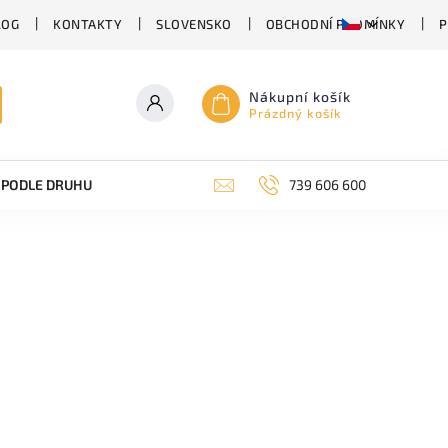
LOG
KONTAKTY
SLOVENSKO
OBCHODNÍ PODMÍNKY
P
Nákupní košík
Prázdný košík
PODLE DRUHU PIVA
SUDOVÉ PIVO
739 606 600
PIVO V PLECHU