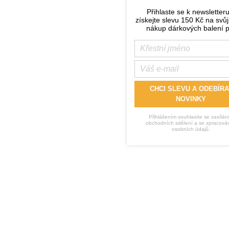
Přihlaste se k newsletter
získejte slevu 150 Kč na svůj
nákup dárkových balení p
CHCI SLEVU A ODEBÍRA
NOVINKY
Přihlášením souhlasíte se zasílán
obchodních sdělení a se zpracová
osobních údajů.