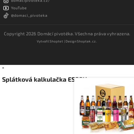
domacipivoteka.cz/
YouTube
@domaci_pivoteka
Copyright 2026
Domácí pivotéka
. Všechna práva vyhrazena.
Vytvořil
Shoptet
| Design
Shoptak.cz.
×
Splátková kalkulačka ESSOX