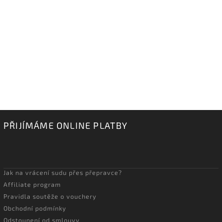
PŘIJÍMÁME ONLINE PLATBY
Jak na vrácení sudu přes přepravce?
Affiliate program
Pravidla soutěže o vouchery
Obchodní podmínky
Odstoupení od smlouvy